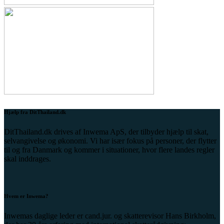
Hjælp fra DitThailand.dk
DitThailand.dk drives af Inwema ApS, der tilbyder hjælp til skat,
selvangivelse og økonomi. Vi har især fokus på personer, der flytter
til og fra Danmark og kommer i situationer, hvor flere landes regler
skal inddrages.
Hvem er Inwema?
Inwemas daglige leder er cand.jur. og skatterevisor Hans Birkholm,