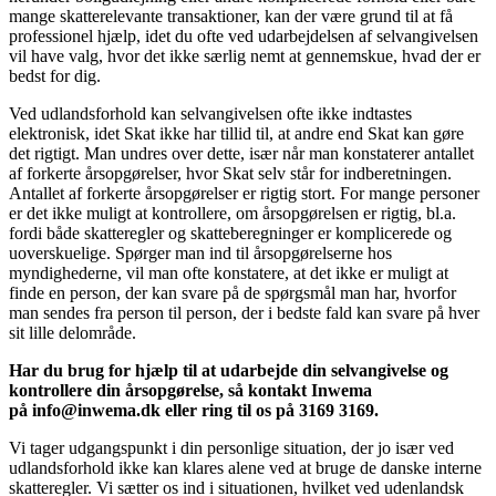
mange skatterelevante transaktioner, kan der være grund til at få
professionel hjælp, idet du ofte ved udarbejdelsen af selvangivelsen
vil have valg, hvor det ikke særlig nemt at gennemskue, hvad der er
bedst for dig.
Ved udlandsforhold kan selvangivelsen ofte ikke indtastes
elektronisk, idet Skat ikke har tillid til, at andre end Skat kan gøre
det rigtigt. Man undres over dette, især når man konstaterer antallet
af forkerte årsopgørelser, hvor Skat selv står for indberetningen.
Antallet af forkerte årsopgørelser er rigtig stort. For mange personer
er det ikke muligt at kontrollere, om årsopgørelsen er rigtig, bl.a.
fordi både skatteregler og skatteberegninger er komplicerede og
uoverskuelige. Spørger man ind til årsopgørelserne hos
myndighederne, vil man ofte konstatere, at det ikke er muligt at
finde en person, der kan svare på de spørgsmål man har, hvorfor
man sendes fra person til person, der i bedste fald kan svare på hver
sit lille delområde.
Har du brug for hjælp til at udarbejde din selvangivelse og
kontrollere din årsopgørelse, så kontakt Inwema
på info@inwema.dk eller ring til os på 3169 3169.
Vi tager udgangspunkt i din personlige situation, der jo især ved
udlandsforhold ikke kan klares alene ved at bruge de danske interne
skatteregler. Vi sætter os ind i situationen, hvilket ved udenlandsk