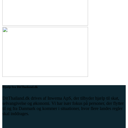
Hjælp fra DitThailand.dk
DitThailand.dk drives af Inwema ApS, der tilbyder hjælp til skat,
selvangivelse og økonomi. Vi har især fokus på personer, der flytter
til og fra Danmark og kommer i situationer, hvor flere landes regler
skal inddrages.