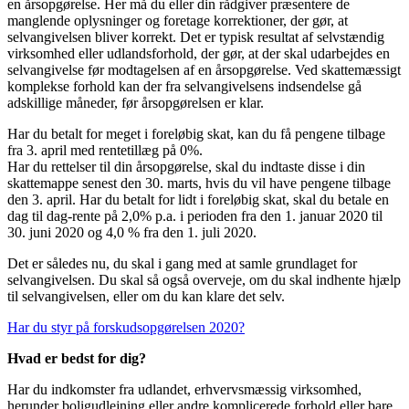
en årsopgørelse. Her må du eller din rådgiver præsentere de
manglende oplysninger og foretage korrektioner, der gør, at
selvangivelsen bliver korrekt. Det er typisk resultat af selvstændig
virksomhed eller udlandsforhold, der gør, at der skal udarbejdes en
selvangivelse før modtagelsen af en årsopgørelse. Ved skattemæssigt
komplekse forhold kan der fra selvangivelsens indsendelse gå
adskillige måneder, før årsopgørelsen er klar.
Har du betalt for meget i foreløbig skat, kan du få pengene tilbage
fra 3. april med rentetillæg på 0%.
Har du rettelser til din årsopgørelse, skal du indtaste disse i din
skattemappe senest den 30. marts, hvis du vil have pengene tilbage
den 3. april. Har du betalt for lidt i foreløbig skat, skal du betale en
dag til dag-rente på 2,0% p.a. i perioden fra den 1. januar 2020 til
30. juni 2020 og 4,0 % fra den 1. juli 2020.
Det er således nu, du skal i gang med at samle grundlaget for
selvangivelsen. Du skal så også overveje, om du skal indhente hjælp
til selvangivelsen, eller om du kan klare det selv.
Har du styr på forskudsopgørelsen 2020?
Hvad er bedst for dig?
Har du indkomster fra udlandet, erhvervsmæssig virksomhed,
herunder boligudlejning eller andre komplicerede forhold eller bare