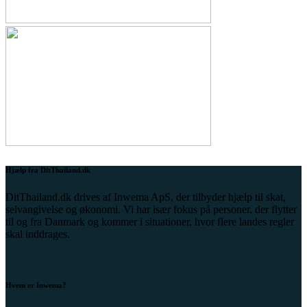
Hjælp fra DitThailand.dk
DitThailand.dk drives af Inwema ApS, der tilbyder hjælp til skat,
selvangivelse og økonomi. Vi har især fokus på personer, der flytter
til og fra Danmark og kommer i situationer, hvor flere landes regler
skal inddrages.
Hvem er Inwema?