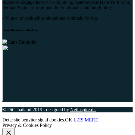
Inwemas daglige leder er cand.jur. og skatterevisor Hans Birkholm,
der har 30 års erfaring med international skatterådgivning:
- Vi gør uoverskuelige situationer optimale for dig.
Hans Birkholm, direktør
© Dit Thailand 2019 - designed by
Netinspire.dk
Dette site benytter sig af cookies.
OK
LÆS MERE
Privacy & Cookies Policy